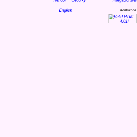
Rendol
Cedulky
IMegaSoftwa
English
Kontakt na