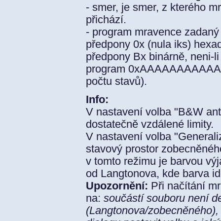
- smer, je smer, z kterého 
přichází.
- program mravence zadaný
předpony 0x (nula iks) hex
předpony Bx binárně, neni-l
program 0xAAAAAAAAAAAA
počtu stavů).
Info:
V nastavení volba "B&W ant-h
dostatečně vzdálené limity.
V nastavení volba "Generali
stavový prostor zobecněnéh
v tomto režimu je barvou výj
od Langtonova, kde barva id
Upozornění:
Při načítání m
na:
součástí souboru není d
(Langtonova/zobecněného), p