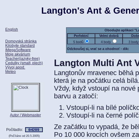
Langton's Ant & Gener
English
Obodujte aplikaci "L
Perfektní
Velmi dobrá
Dob
Domovská stránka
5 bodů
4 body
3 body
Kilobyte standard
Odzkoušej si, vrať se a ohodnoť - dik:
IMegaSoftware
Moje akvárium
Teacher(jazyky-free)
Langton Multi Ant V
Cedulky (smalt, plech)
Vývoj apod.
Langtonův mravenec běhá p
Meteo
která je na počátku celá bílá
Vždy, když vstoupí na nové 
barvu a zatočí:
Vstoupí-li na bílé políč
Vstoupí-li na černé polí
Autor / Webmaster
Ze začátku to vypadá, že bě
Počitadlo:
Po 10 000 krocích ovšem zač
(Počítáno od 20.5.2005)