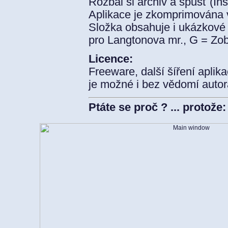
Rozbal si archiv a spusť (Ins
Aplikace je zkomprimována 
Složka obsahuje i ukázkové 
pro Langtonova mr., G = Zo
Licence:
Freeware, další šíření apl
je možné i bez vědomí autor
Ptáte se proč ? ... protože