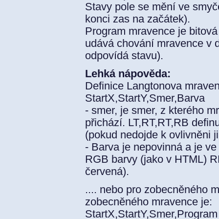
Stavy pole se mění ve smyčc
konci zas na začátek).
Program mravence je bitová
udává chování mravence v d
odpovídá stavu).
Lehká nápověda:
Definice Langtonova mraven
StartX,StartY,Smer,Barva
- smer, je smer, z kterého 
přichází. LT,RT,RT,RB defin
(pokud nedojde k ovlivněni 
- Barva je nepovinná a je v
RGB barvy (jako v HTML) 
červená).
.... nebo pro zobecněného 
zobecněného mravence je:
StartX,StartY,Smer,Program