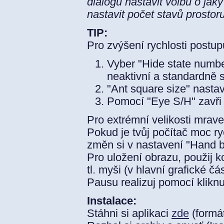
dialogu nastavit volbu o jaký
nastavit počet stavů prostoru
TIP:
Pro zvýšení rychlosti postupu
Vyber "Hide state numb
neaktivní a standardně 
"Ant square size" nastav
Pomocí "Eye S/H" zavři
Pro extrémní velikosti mrave
Pokud je tvůj počítač moc r
změn si v nastavení "Hand br
Pro uložení obrazu, použij 
tl. myši (v hlavní grafické čás
Pausu realizuj pomocí kliknu
Instalace:
Stáhni si aplikaci
zde
(formát