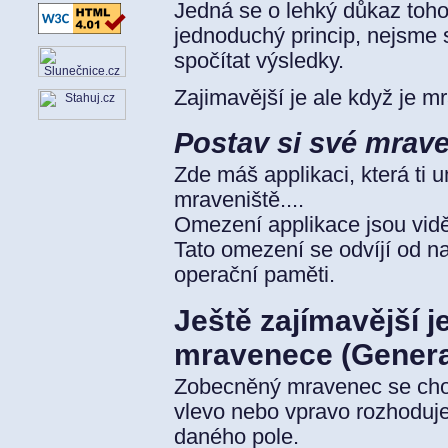
Jedná se o lehký důkaz toho
jednoduchý princip, nejsme 
spočítat výsledky.
Zajimavější je ale když je mr
Postav si své mraven
Zde máš applikaci, která ti u
mraveniště....
Omezení applikace jsou vidět
Tato omezení se odvíjí od n
operační paměti.
Ještě zajímavější 
mravenece (Genera
Zobecněný mravenec se chová
vlevo nebo vpravo rozhoduje
daného pole.