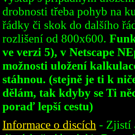
drobnosti třeba pohyb na k
řádky či skok do dalšího 
rozlišení od 800x600.
Funk
ve verzi 5), v Netscape N
možnosti uložení kalkulace
stáhnou. (stejně je ti k nič
dělám, tak kdyby se Ti ně
poraď lepší cestu)
Informace o discích
- Zjistí