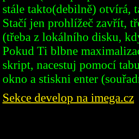
stále takto(debilně) otvírá, t
Stačí jen prohlížeč zavřít, tř
(třeba z lokálního disku, kd
Pokud Ti blbne maximalizac
skript, nacestuj pomocí tabu
okno a stiskni enter (souřa
Sekce develop na imega.cz