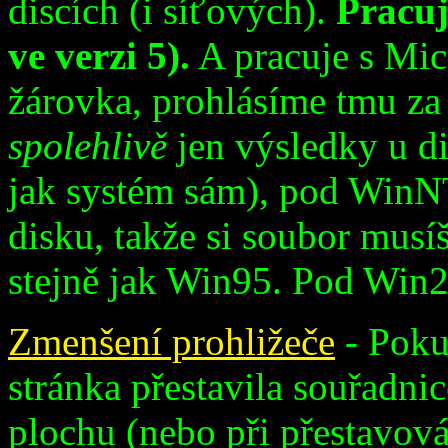
discích (i síťových).
Pracuj
ve verzi 5).
A pracuje s Mic
žárovka, prohlásíme tmu za 
spolehlivě
jen výsledky u di
jak systém sám), pod WinNT 
disku, takže si soubor musí
stejně jak Win95. Pod Win20
Zmenšení prohližeče
- Pokud
stránka přestavila souřadni
plochu (nebo při přestavován