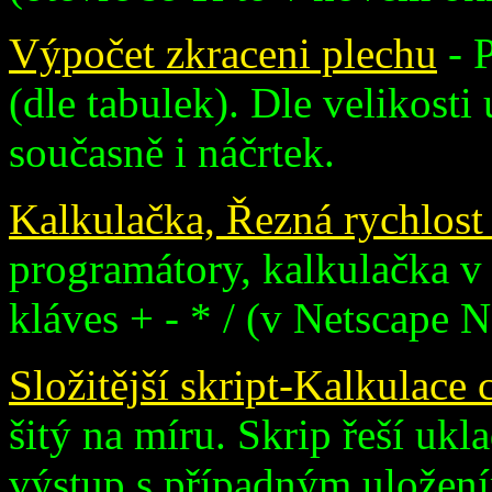
Výpočet zkraceni plechu
- P
(dle tabulek). Dle velikost
současně i náčrtek.
Kalkulačka, Řezná rychlost 
programátory, kalkulačka v 
kláves + - * / (v Netscape N
Složitější skript-Kalkulace
šitý na míru. Skrip řeší ukl
výstup s případným uložením