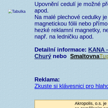
Upovnění cedulí je možné př
apod.
Na malé plechové cedulky je
magnetickou fólii nebo přím
hezké reklamní magnetky, n
např. na ledničku apod.
Detailní informace:
KANA -
Churý
nebo
Smaltovna
Tu
Reklama:
Zkuste si klávesnici pro hlaho
Akropolis, o.s. j