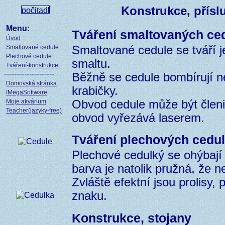
Konstrukce, příslu
Menu:
Tváření smaltovaných ced
Úvod
Smaltované cedule
Smaltované cedule se tváří 
Plechové cedule
smaltu.
Tváření-konstrukce
--------------------
Běžně se cedule bombírují ne
Domovská stránka
krabičky.
IMegaSoftware
Moje akvárium
Obvod cedule může být členi
Teacher(jazyky-free)
obvod vyřezává laserem.
Tváření plechových cedul
Plechové cedulký se ohýbají či
barva je natolik pružná, že n
Zvláště efektní jsou prolisy, 
znaku.
Konstrukce, stojany