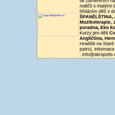
se zaměřením na 
rodičů s malými d
hlídáním dětí v 
ŠPANĚLŠTINA, Ae
Muzikoterapie, 
poradna, Eko k
Kurzy pro děti
Cv
Angličtina, Her
Hradišti na Staré
patro). informace
, info@akropolis-