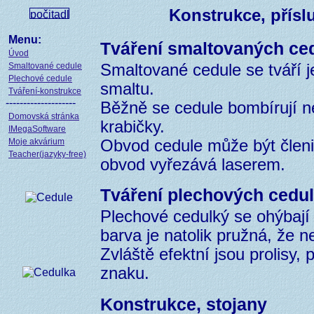
Konstrukce, příslu
Menu:
Tváření smaltovaných ced
Úvod
Smaltované cedule
Smaltované cedule se tváří 
Plechové cedule
smaltu.
Tváření-konstrukce
--------------------
Běžně se cedule bombírují ne
Domovská stránka
krabičky.
IMegaSoftware
Moje akvárium
Obvod cedule může být členi
Teacher(jazyky-free)
obvod vyřezává laserem.
Tváření plechových cedul
Plechové cedulký se ohýbají či
barva je natolik pružná, že n
Zvláště efektní jsou prolisy, 
znaku.
Konstrukce, stojany