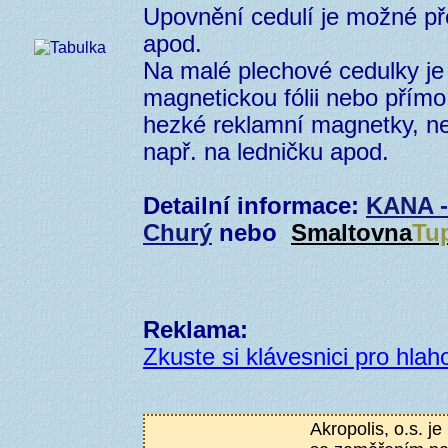
Upovnění cedulí je možné př
apod.
Na malé plechové cedulky je
magnetickou fólii nebo přím
hezké reklamní magnetky, n
např. na ledničku apod.
Detailní informace:
KANA -
Churý
nebo
Smaltovna
Tu
Reklama:
Zkuste si klávesnici pro hlaho
Akropolis, o.s. j