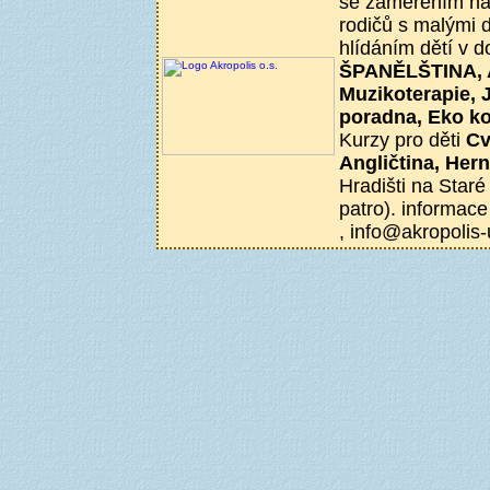
se zaměřením na 
rodičů s malými d
hlídáním dětí v 
ŠPANĚLŠTINA, Ae
Muzikoterapie, 
poradna, Eko k
Kurzy pro děti
Cv
Angličtina, Her
Hradišti na Staré
patro). informace
, info@akropolis-