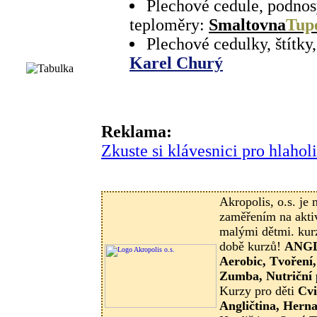
Plechové cedule, podnos
teploměry:
Smaltovna
Tup
Plechové cedulky, štítky
Karel Churý
Reklama:
Zkuste si klávesnici pro hlaholi
Akropolis, o.s. je 
zaměřením na aktiv
malými dětmi. kurz
době kurzů!
ANGL
Aerobic, Tvoření,
Zumba, Nutriční
Kurzy pro děti
Cvi
Angličtina, Hern