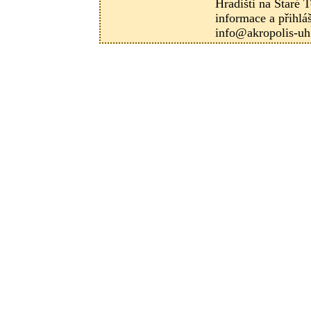
Hradišti na Staré T
informace a přihlá
info@akropolis-uh