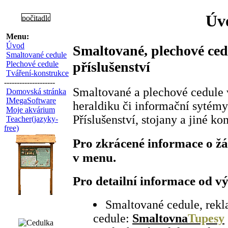
Úv
Menu:
Úvod
Smaltované, plechové ced
Smaltované cedule
příslušenství
Plechové cedule
Tváření-konstrukce
--------------------
Smaltované a plechové cedule 
Domovská stránka
IMegaSoftware
heraldiku či informační sytémy 
Moje akvárium
Příslušenství, stojany a jiné ko
Teacher(jazyky-
free)
Pro zkrácené informace o žá
v menu.
Pro detailní informace od v
Smaltované cedule, rekl
cedule:
Smaltovna
Tupesy