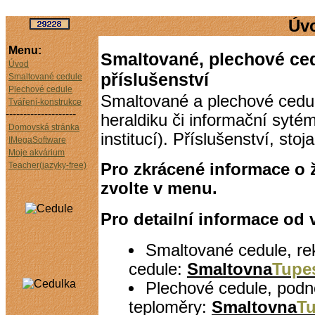
Úv
Menu:
Smaltované, plechové ced
Úvod
příslušenství
Smaltované cedule
Plechové cedule
Smaltované a plechové cedu
Tváření-konstrukce
--------------------
heraldiku či informační syté
Domovská stránka
institucí). Příslušenství, stoj
IMegaSoftware
Moje akvárium
Teacher(jazyky-free)
Pro zkrácené informace o 
zvolte v menu.
Pro detailní informace od 
Smaltované cedule, re
cedule:
Smaltovna
Tupe
Plechové cedule, podn
teploměry:
Smaltovna
T