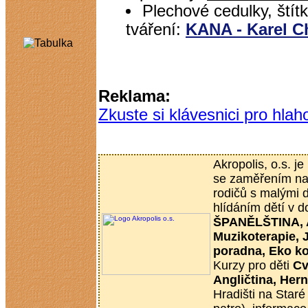
Plechové cedulky, štítk
tváření:
KANA - Karel C
Reklama:
Zkuste si klávesnici pro hlaho
Akropolis, o.s. j
se zaměřením na 
rodičů s malými d
hlídáním dětí v 
ŠPANĚLŠTINA, Ae
Muzikoterapie, 
poradna, Eko k
Kurzy pro děti
Cv
Angličtina, Her
Hradišti na Staré