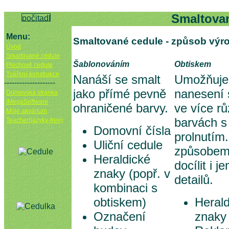
Smaltovan
Menu:
Smaltované cedule - způsob výr
Úvod
Smaltované cedule
Šablonováním
Obtiskem
Plechové cedule
Tváření-konstrukce
Nanáší se smalt
Umožňuje
--------------------
jako přímé pevně
nanesení 
Domovská stránka
IMegaSoftware
ohraničené barvy.
ve více r
Moje akvárium
barvách s
Teacher(jazyky-free)
Domovní čísla
prolnutím
Uliční cedule
způsobem
Heraldické
docílit i 
znaky (popř. v
detailů.
kombinaci s
obtiskem)
Herald
Označení
znaky