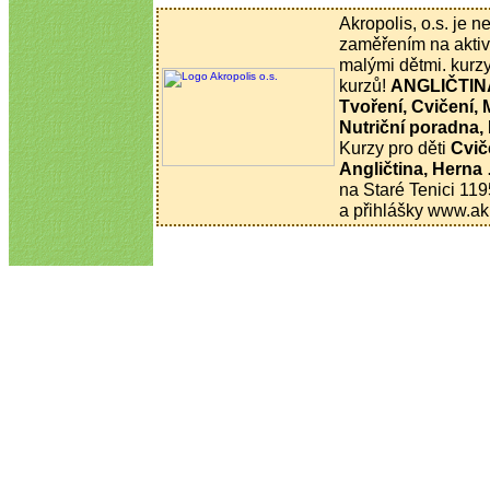
Akropolis, o.s. je 
zaměřením na aktivn
malými dětmi. kurzy
kurzů!
ANGLIČTINA
Tvoření, Cvičení,
Nutriční poradna,
Kurzy pro děti
Cvič
Angličtina, Herna
na Staré Tenici 119
a přihlášky www.akr