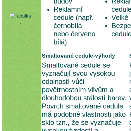
budov
Rekla
Reklamní
cedul
cedule (např.
Velké 
černobílá
Bezpe
nebo červeno
cedul
bílá)
Smaltované cedule-výhody
Smaltované cedule se
vyznačují svou vysokou
odolností vůči
povětrnostním vlivům a
dlouhodobou stálostí barev.
Povrch smaltované cedule
má podobné vlastnosti jako
sklo tzn., že se vyznačuje
vysokou tvrdostí a