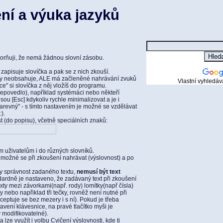
ní a výuka jazyků
orňuji, že nemá žádnou slovní zásobu.
 zapisuje slovíčka a pak se z nich zkouší.
y neobsahuje, ALE má začleněné nahrávání zvuků
Vlastní vyhledáv
e" si slovíčka z něj vložíš do programu.
 nepovedlo), například systémáci nebo někteří
sou [Esc] kdykoliv rychle minimalizovat a je i
arevný" - s tímto nastavením je možné se vzdělávat
).
t (do popisu), včetně speciálních znaků:
m uživatelům i do různých slovníků.
možné se při zkoušení nahrávat (výslovnost) a po
ky správnost zadaného textu,
nemusí být text
dardně je nastaveno, že zadávaný text při zkoušení
exty mezi závorkami(např. rody) lomítky(např čísla)
 nebo napřiklad tři tečky, rovněž není nutné při
ceptuje se bez mezery i s ní). Pokud je třeba
tavení klávesnice, na pravé tlačítko myši je
 modifikovatelné).
lze využít i volbu Cvičení výslovnosti, kde ti