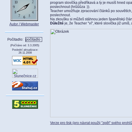
program slovíčka předříkavá a ty je musíš hned op
poslechnout (hrůůůza :)).
Teacher umožňuje zpracování článků po souvětích, 
poslechnout.
Na zkoušku si můžeš stáhnou jeden španělský člán
Důležité
je, že Teacher "ví", které slovíčka již umíš,
Autor / Webmaster
Počitadlo:
(Počítáno od: 3.3.2005)
Poslední aktualizace:
26.11.2008
Verze pro tisk (pro návrat použij "zpět" svého prohl