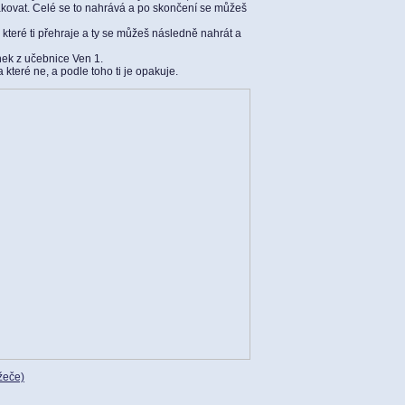
akovat. Celé se to nahrává a po skončení se můžeš
které ti přehraje a ty se můžeš následně nahrát a
ek z učebnice Ven 1.
 a které ne, a podle toho ti je opakuje.
ížeče)