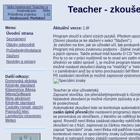
Teacher - zkouše
Vaše hodnocení Teacher-a
Hodnotili jste:
568x
Průměrná známka:
1,42
Hodnocení: Perfektní
Menu:
Aktuální verze:
1.8f
Úvodní strana
Program slouží k učení cizých jazyků. Předem upoz
Seznámení
(Slovní zásoba je ke stažení v sekci "Stažení".)
Otázky odpovědi
Je založen na tom, jak se uživatel učí, tak postupně
Program má plnou zvukovou podporu - žádné zvuk
Požadavky/Instalace
a jejich úpravu. Takže pokud máš kazetu či CD "lehc
Stažení
Pro ty co se v práci nudí(mně se to snad ani zatím
Novinky a opravy
úředníci ve státní správě :), je možné program klave
možné nastavit zkoušecí dialog na "maličký" a "neb
i v zaměstnání aniž by si toho prochazející šéf fšiml :
Při zadávání slovíček je možné zapisovat výslovnos
Další odkazy:
Domovská stránka
Kilobyte standard
Klávesnice IMega
Teacher je více uživatelský.
IMegaSoftware
Zapsané slovíčka, lze přenášet(importovat) k různý
Moje akvárium
Následné zkoušení je možné různými způsoby a je 
Kilobyte standard
té poslechnout.
Cedulky (smalt, plech)
Automatické zkoušení kde se kontroluje automatic
Papouščí klec
zadán úplně přesně
(dle nastavení programu) stan
Langtonův mravenec
se porovnává ze slovíčkem, z kterého se odfiltrují t
Meteo
apod. Rovněž není třeba zadávat otazníky vykřičníky
zkoušení se z frází, zapisovat za čárkou mezeru (ak
zapsat "speciální" znak, není třeba mít patřičné nas
kontextové menu ze speciálnímy znaky (uživatelsky
Pokud si nahraješ (nebo získáš) namluvené slovíčka 