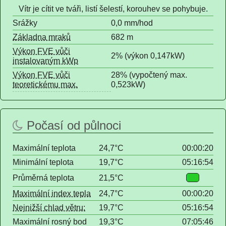
Vítr je cítit ve tváři, listí šelestí, korouhev se pohybuje.
Srážky
0,0 mm/hod
Základna mraků
682 m
Výkon FVE vůči
2% (výkon 0,147kW)
instalovaným kWp
Výkon FVE vůči
28% (vypočtený max.
teoretickému max.
0,523kW)
Počasí od půlnoci
Maximální teplota
24,7°C
00:00:20
Minimální teplota
19,7°C
05:16:54
Průměrná teplota
21,5°C
Maximální index tepla
24,7°C
00:00:20
Nejnižší chlad větru:
19,7°C
05:16:54
Maximální rosný bod
19,3°C
07:05:46