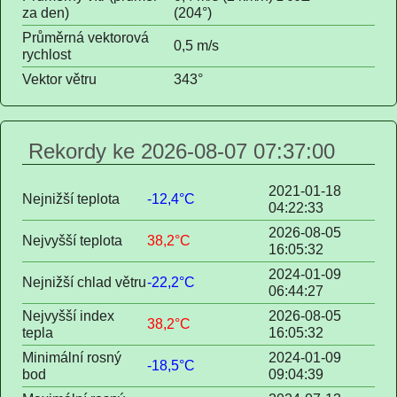
za den)
(204°)
Průměrná vektorová
0,5 m/s
rychlost
Vektor větru
343°
Rekordy ke 2026-08-07 07:37:00
2021-01-18
Nejnižší teplota
-12,4°C
04:22:33
2026-08-05
Nejvyšší teplota
38,2°C
16:05:32
2024-01-09
Nejnižší chlad větru
-22,2°C
06:44:27
Nejvyšší index
2026-08-05
38,2°C
tepla
16:05:32
Minimální rosný
2024-01-09
-18,5°C
bod
09:04:39