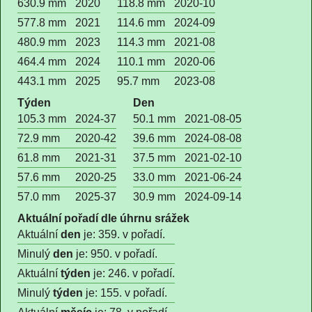
630.9 mm
2020
118.8 mm
2020-10
577.8 mm
2021
114.6 mm
2024-09
480.9 mm
2023
114.3 mm
2021-08
464.4 mm
2024
110.1 mm
2020-06
443.1 mm
2025
95.7 mm
2023-08
Týden
Den
105.3 mm
2024-37
50.1 mm
2021-08-05
72.9 mm
2020-42
39.6 mm
2024-08-08
61.8 mm
2021-31
37.5 mm
2021-02-10
57.6 mm
2020-25
33.0 mm
2021-06-24
57.0 mm
2025-37
30.9 mm
2024-09-14
Aktuální pořadí dle úhrnu srážek
Aktuální
den
je: 359. v pořadí.
Minulý
den
je: 950. v pořadí.
Aktuální
týden
je: 246. v pořadí.
Minulý
týden
je: 155. v pořadí.