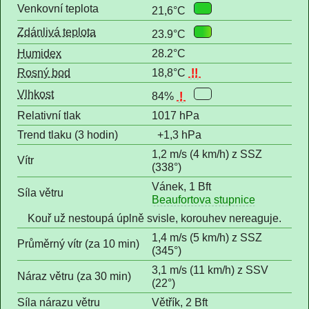
Venkovní teplota
21,6°C
Zdánlivá teplota
23.9°C
Humidex
28.2°C
Rosný bod
18,8°C
!!
Vlhkost
84%
!
Relativní tlak
1017 hPa
Trend tlaku (3 hodin)
+1,3 hPa
1,2 m/s (4 km/h) z SSZ
Vítr
(338°)
Vánek, 1 Bft
Síla větru
Beaufortova stupnice
Kouř už nestoupá úplně svisle, korouhev nereaguje.
1,4 m/s (5 km/h) z SSZ
Průměrný vítr (za 10 min)
(345°)
3,1 m/s (11 km/h) z SSV
Náraz větru (za 30 min)
(22°)
Síla nárazu větru
Větřík, 2 Bft