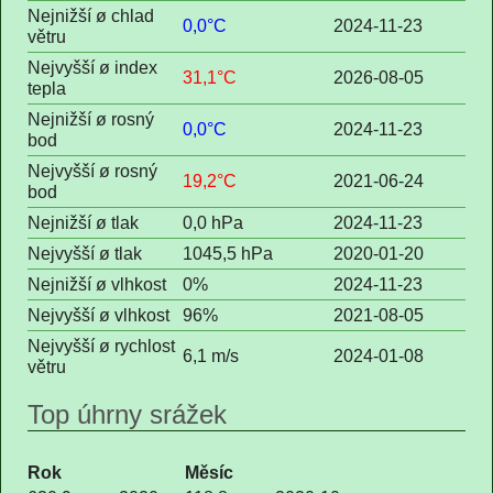
Nejnižší ø chlad
0,0°C
2024-11-23
větru
Nejvyšší ø index
31,1°C
2026-08-05
tepla
Nejnižší ø rosný
0,0°C
2024-11-23
bod
Nejvyšší ø rosný
19,2°C
2021-06-24
bod
Nejnižší ø tlak
0,0 hPa
2024-11-23
Nejvyšší ø tlak
1045,5 hPa
2020-01-20
Nejnižší ø vlhkost
0%
2024-11-23
Nejvyšší ø vlhkost
96%
2021-08-05
Nejvyšší ø rychlost
6,1 m/s
2024-01-08
větru
Top úhrny srážek
Rok
Měsíc