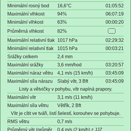
Minimální rosný bod
16,6°C
01:05:52
Maximální vlhkost
94%
06:07:19
Minimální vlhkost
63%
00:00:20
Průměrná vlhkost
82%
Maximální relativní tlak
1017 hPa
02:29:32
Minimální relativní tlak
1015 hPa
00:03:21
Srážky celkem
2,4 mm
Maximální srážky
3,6 mm/hod
03:20:57
Maximální náraz větru
4,1 m/s (15 km/h)
03:45:09
Maximální síla nárazu
Slabý vítr, 3 Bft
03:45:09
Listy a větvičky v pohybu, vítr napíná prapory.
Maximální vítr
3,1 m/s (11 km/h)
Maximální síla větru
Větřík, 2 Bft
Vítr je cítit ve tváři, listí šelestí, korouhev se pohybuje.
RMS větru
0,7 m/s
Průměrný vítr (průměr
0,4 m/s (2 km/h) z JJZ