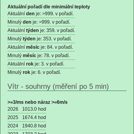
Aktuální pořadí dle minimální teploty
Aktuální
den
je: >999. v pořadí.
Minulý
den
je: >999. v pořadí.
Aktuální
týden
je: 359. v pořadí.
Minulý
týden
je: 353. v pořadí.
Aktuální
měsíc
je: 84. v pořadí.
Minulý
měsíc
je: 78. v pořadí.
Aktuální
rok
je: 3. v pořadí.
Minulý
rok
je: 6. v pořadí.
Vítr - souhrny (měření po 5 min)
>=3/ms nebo náraz >=6m/s
2026
1013.0 hod
2025
1674.4 hod
2024
1940.8 hod