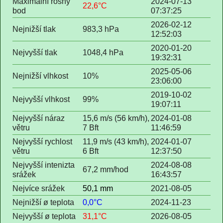
Maximální rosný
2024-07-13
22,6°C
bod
07:37:25
2026-02-12
Nejnižší tlak
983,3 hPa
12:52:03
2020-01-20
Nejvyšší tlak
1048,4 hPa
19:32:31
2025-05-06
Nejnižší vlhkost
10%
23:06:00
2019-10-02
Nejvyšší vlhkost
99%
19:07:11
Nejvyšší náraz
15,6 m/s (56 km/h),
2024-01-08
větru
7 Bft
11:46:59
Nejvyšší rychlost
11,9 m/s (43 km/h),
2024-01-07
větru
6 Bft
12:37:50
Nejvyšší intenizta
2024-08-08
67,2 mm/hod
srážek
16:43:57
Nejvíce srážek
50,1 mm
2021-08-05
Nejnižší ø teplota
0,0°C
2024-11-23
Nejvyšší ø teplota
31,1°C
2026-08-05